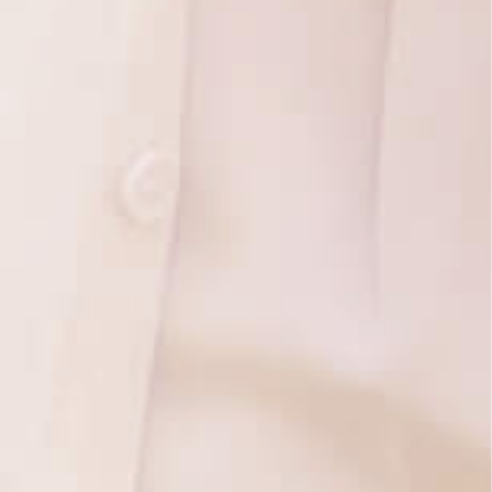
Treten Sie mit uns in Kontakt
Sie erreichen den Beauftragten für
Medizinproduktesicherheit unter:
mps@avenitas.de
Entdecken Sie Lifeplus-Produkte auf unseren Online-Shop!